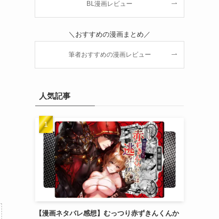
BL漫画レビュー
＼おすすめの漫画まとめ／
筆者おすすめの漫画レビュー
人気記事
【漫画ネタバレ感想】むっつり赤ずきんくんか