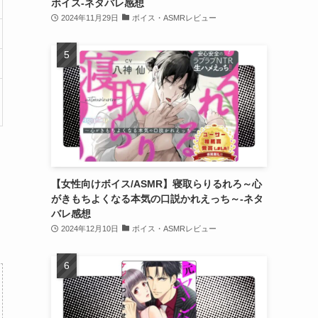
ボイス-ネタバレ感想
2024年11月29日
ボイス・ASMRレビュー
【女性向けボイス/ASMR】寝取らりるれろ～心
がきもちよくなる本気の口説かれえっち～-ネタ
バレ感想
2024年12月10日
ボイス・ASMRレビュー