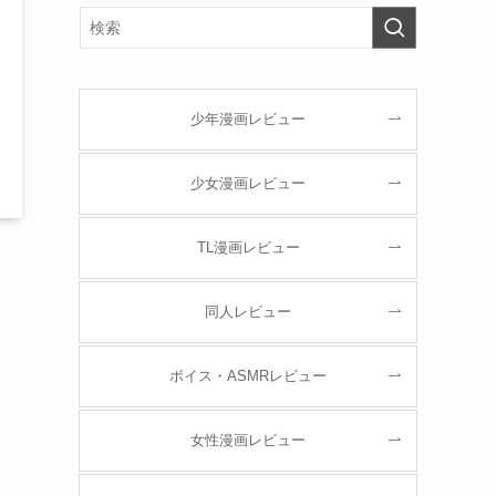
少年漫画レビュー
少女漫画レビュー
TL漫画レビュー
同人レビュー
、
ボイス・ASMRレビュー
女性漫画レビュー