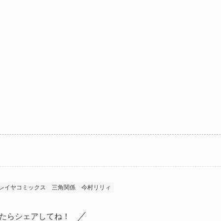
レイヤコミックス
三角関係
今村リリィ
たらシェアしてね！